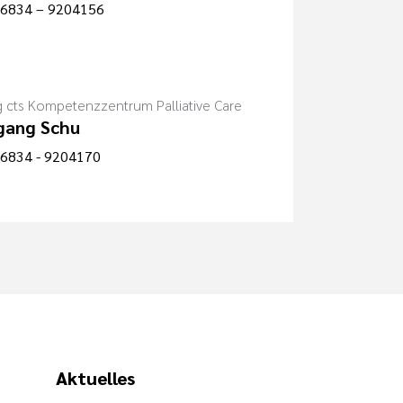
6834 – 9204156
g cts Kompetenzzentrum Palliative Care
gang Schu
6834 - 9204170
Aktuelles