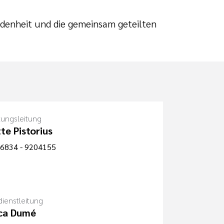
ndenheit und die gemeinsam geteilten
tungsleitung
tte Pistorius
6834 - 9204155
dienstleitung
ica Dumé