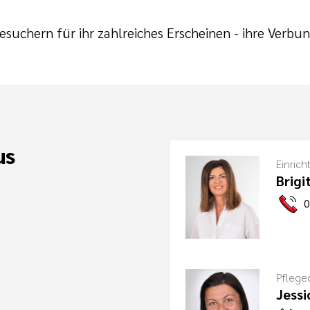
suchern für ihr zahlreiches Erscheinen - ihre Verbu
us
Einrich
Brigi
0
Pflege
Jess